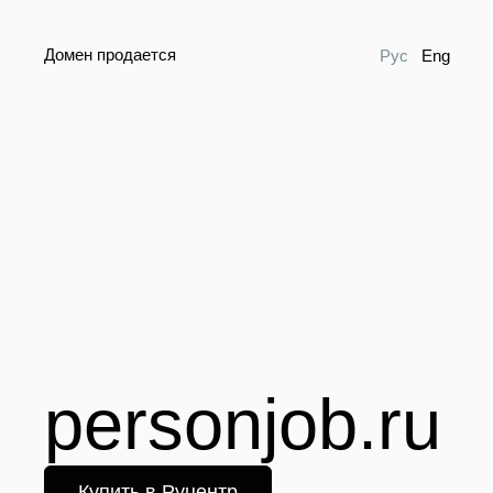
Домен продается
Рус
Eng
personjob.ru
Купить в Руцентр