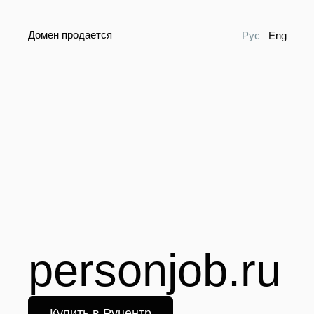
Домен продается
Рус
Eng
personjob.ru
Купить в Руцентр